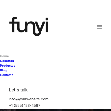
Home
Nosotros
Productos
Blog
Diseño
y
producción
Contacto
nacional
con
Let's talk
propósito
info@yourwebsite.com
+1 (555) 123-4567